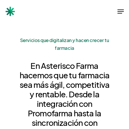
Skip
Men
to
Close
main
Menu
content
Servicios que digitalizan y hacen crecer tu
farmacia
En
Asterisco
Farma
hacemos
que
tu
farmacia
sea
más
ágil,
competitiva
y
rentable.
Desde
la
integración
con
Promofarma
hasta
la
sincronización
con