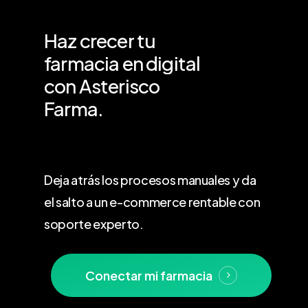
Haz
crecer
tu
farmacia
en
digital
con
Asterisco
Farma.
Deja atrás los procesos manuales y da
el salto a un e-commerce rentable con
soporte experto.
Conectar mi farmacia