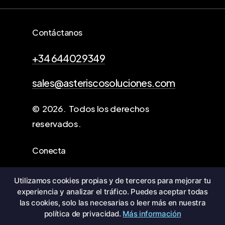
Contáctanos
+34 644029349
sales@asteriscosoluciones.com
©
2026
. Todos los derechos
reservados.
Conecta
Grupo Asterisco
Utilizamos cookies propias y de terceros para mejorar tu
experiencia y analizar el tráfico. Puedes aceptar todas
Política de Privacidad
las cookies, solo las necesarias o leer más en nuestra
política de privacidad.
Más información
Términos y Condiciones