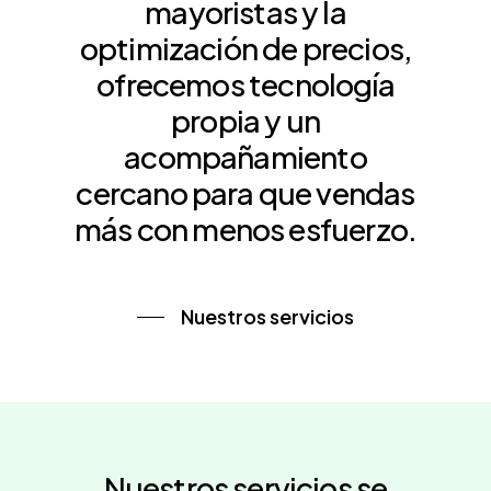
mayoristas
y
la
optimización
de
precios,
ofrecemos
tecnología
propia
y
un
acompañamiento
cercano
para
que
vendas
más
con
menos
esfuerzo.
Nuestros servicios
Nuestros
servicios
se